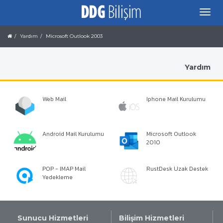
Yardım
Microsoft Outlook 2003
Yardım
Web Mail
Iphone Mail Kurulumu
Android Mail Kurulumu
Microsoft Outlook
2010
POP - IMAP Mail
RustDesk Uzak Destek
Yedekleme
Sunucu Hizmetleri
Bilişim Hizmetleri