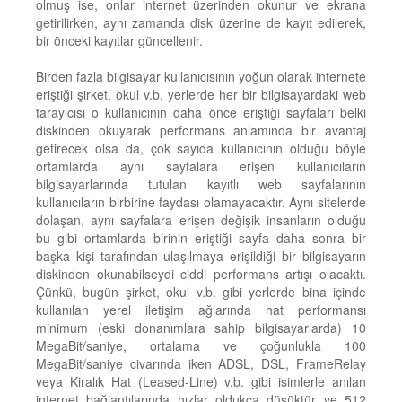
olmuş ise, onlar internet üzerinden okunur ve ekrana
getirilirken, aynı zamanda disk üzerine de kayıt edilerek,
bir önceki kayıtlar güncellenir.
Birden fazla bilgisayar kullanıcısının yoğun olarak internete
eriştiği şirket, okul v.b. yerlerde her bir bilgisayardaki web
tarayıcısı o kullanıcının daha önce eriştiği sayfaları belki
diskinden okuyarak performans anlamında bir avantaj
getirecek olsa da, çok sayıda kullanıcının olduğu böyle
ortamlarda aynı sayfalara erişen kullanıcıların
bilgisayarlarında tutulan kayıtlı web sayfalarının
kullanıcıların birbirine faydası olamayacaktır. Aynı sitelerde
dolaşan, aynı sayfalara erişen değişik insanların olduğu
bu gibi ortamlarda birinin eriştiği sayfa daha sonra bir
başka kişi tarafından ulaşılmaya erişildiği bir bilgisayarın
diskinden okunabilseydi ciddi performans artışı olacaktı.
Çünkü, bugün şirket, okul v.b. gibi yerlerde bina içinde
kullanılan yerel iletişim ağlarında hat performansı
minimum (eski donanımlara sahip bilgisayarlarda) 10
MegaBit/saniye, ortalama ve çoğunlukla 100
MegaBit/saniye civarında iken ADSL, DSL, FrameRelay
veya Kiralık Hat (Leased-Line) v.b. gibi isimlerle anılan
internet bağlantılarında hızlar oldukça düşüktür ve 512