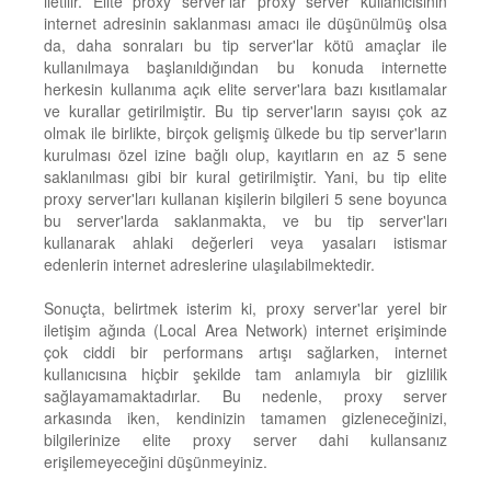
iletilir. Elite proxy server'lar proxy server kullanıcısının
internet adresinin saklanması amacı ile düşünülmüş olsa
da, daha sonraları bu tip server'lar kötü amaçlar ile
kullanılmaya başlanıldığından bu konuda internette
herkesin kullanıma açık elite server'lara bazı kısıtlamalar
ve kurallar getirilmiştir. Bu tip server'ların sayısı çok az
olmak ile birlikte, birçok gelişmiş ülkede bu tip server'ların
kurulması özel izine bağlı olup, kayıtların en az 5 sene
saklanılması gibi bir kural getirilmiştir. Yani, bu tip elite
proxy server'ları kullanan kişilerin bilgileri 5 sene boyunca
bu server'larda saklanmakta, ve bu tip server'ları
kullanarak ahlaki değerleri veya yasaları istismar
edenlerin internet adreslerine ulaşılabilmektedir.
Sonuçta, belirtmek isterim ki, proxy server'lar yerel bir
iletişim ağında (Local Area Network) internet erişiminde
çok ciddi bir performans artışı sağlarken, internet
kullanıcısına hiçbir şekilde tam anlamıyla bir gizlilik
sağlayamamaktadırlar. Bu nedenle, proxy server
arkasında iken, kendinizin tamamen gizleneceğinizi,
bilgilerinize elite proxy server dahi kullansanız
erişilemeyeceğini düşünmeyiniz.