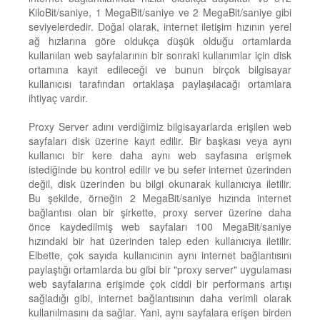
KiloBit/saniye, 1 MegaBit/saniye ve 2 MegaBit/saniye gibi
seviyelerdedir. Doğal olarak, internet iletişim hızının yerel
ağ hızlarına göre oldukça düşük olduğu ortamlarda
kullanılan web sayfalarının bir sonraki kullanımlar için disk
ortamına kayıt edileceği ve bunun birçok bilgisayar
kullanıcısı tarafından ortaklaşa paylaşılacağı ortamlara
ihtiyaç vardır.
Proxy Server adını verdiğimiz bilgisayarlarda erişilen web
sayfaları disk üzerine kayıt edilir. Bir başkası veya aynı
kullanıcı bir kere daha aynı web sayfasına erişmek
istediğinde bu kontrol edilir ve bu sefer internet üzerinden
değil, disk üzerinden bu bilgi okunarak kullanıcıya iletilir.
Bu şekilde, örneğin 2 MegaBit/saniye hızında internet
bağlantısı olan bir şirkette, proxy server üzerine daha
önce kaydedilmiş web sayfaları 100 MegaBit/saniye
hızındaki bir hat üzerinden talep eden kullanıcıya iletilir.
Elbette, çok sayıda kullanıcının aynı internet bağlantısını
paylaştığı ortamlarda bu gibi bir "proxy server" uygulaması
web sayfalarına erişimde çok ciddi bir performans artışı
sağladığı gibi, internet bağlantısının daha verimli olarak
kullanılmasını da sağlar. Yani, aynı sayfalara erişen birden