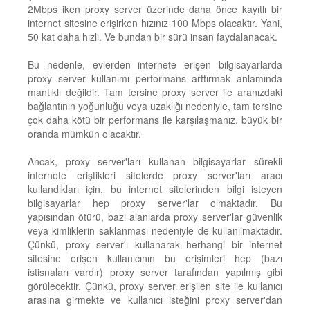
2Mbps iken proxy server üzerinde daha önce kayıtlı bir
internet sitesine erişirken hızınız 100 Mbps olacaktır. Yani,
50 kat daha hızlı. Ve bundan bir sürü insan faydalanacak.
Bu nedenle, evlerden internete erişen bilgisayarlarda
proxy server kullanımı performans arttırmak anlamında
mantıklı değildir. Tam tersine proxy server ile aranızdaki
bağlantının yoğunluğu veya uzaklığı nedeniyle, tam tersine
çok daha kötü bir performans ile karşılaşmanız, büyük bir
oranda mümkün olacaktır.
Ancak, proxy server'ları kullanan bilgisayarlar sürekli
internete eriştikleri sitelerde proxy server'ları aracı
kullandıkları için, bu internet sitelerinden bilgi isteyen
bilgisayarlar hep proxy server'lar olmaktadır. Bu
yapısından ötürü, bazı alanlarda proxy server'lar güvenlik
veya kimliklerin saklanması nedeniyle de kullanılmaktadır.
Çünkü, proxy server'ı kullanarak herhangi bir internet
sitesine erişen kullanıcının bu erişimleri hep (bazı
istisnaları vardır) proxy server tarafından yapılmış gibi
görülecektir. Çünkü, proxy server erişilen site ile kullanıcı
arasına girmekte ve kullanıcı isteğini proxy server'dan