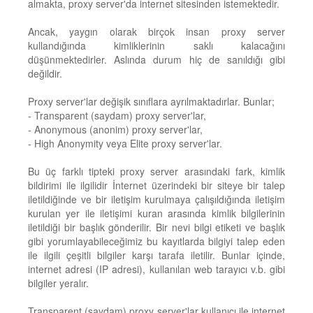
almakta, proxy server'da internet sitesinden istemektedir.
Ancak, yaygın olarak birçok insan proxy server
kullandığında kimliklerinin saklı kalacağını
düşünmektedirler. Aslında durum hiç de sanıldığı gibi
değildir.
Proxy server'lar değişik sınıflara ayrılmaktadırlar. Bunlar;
- Transparent (saydam) proxy server'lar,
- Anonymous (anonim) proxy server'lar,
- High Anonymity veya Elite proxy server'lar.
Bu üç farklı tipteki proxy server arasındaki fark, kimlik
bildirimi ile ilgilidir İnternet üzerindeki bir siteye bir talep
iletildiğinde ve bir iletişim kurulmaya çalışıldığında iletişim
kurulan yer ile iletişimi kuran arasında kimlik bilgilerinin
iletildiği bir başlık gönderilir. Bir nevi bilgi etiketi ve başlık
gibi yorumlayabileceğimiz bu kayıtlarda bilgiyi talep eden
ile ilgili çeşitli bilgiler karşı tarafa iletilir. Bunlar içinde,
internet adresi (IP adresi), kullanılan web tarayıcı v.b. gibi
bilgiler yeralır.
Transparent (saydam) proxy server'lar kullanıcı ile internet