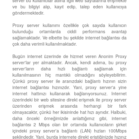
server bu kullanıcılar adına ilgili web sayfalarına erişmekte
ve bu bilgiyi alıp, kayıt edip, talep eden kullanıcıya
göndermektedir.
Proxy server kullanımı özellikle çok sayıda kullanıcın
bulunduğu ortamlarda ciddi performans avantajı
sağlamaktadır. Ve elbette bu şekilde internet bağlantısı da
çok daha verimli kullanılmaktadır.
Bugün internet üzerinde de hizmet veren Anonim Proxy
server'lar yer almaktadır. Ancak, kendi adıma, bu proxy
server'ların daha hızlı bağlantı sağlamak için
kullanılmasının hiç mantıklı olmadığını söyleyebilirim.
Çünkü proxy server ile aranızdaki bağlantı hızının sizin
internet bağlantısı hızınızdır. Yani, proxy server'a yine
internet hattınızı kullanarak bağlanıyorsunuz. Internet
üzerindeki bir web sitesine direkt erişmek ile proxy server
üzerinden erişmek arasında herhangi bir fark
olmayacaktır, çünkü her ikisininde hat hızı aynıdır. Halbuki,
daha önceki örneğimizde anlattığımız gibi, internet
bağlantısı 2 Mbps olan bir ortamda kullanıcıların şirket
içindeki proxy server'a bağlantı (LAN) hızları 100Mbps
şeklindedir. Yani, burda internete direkt eriştiğinizde hızınız