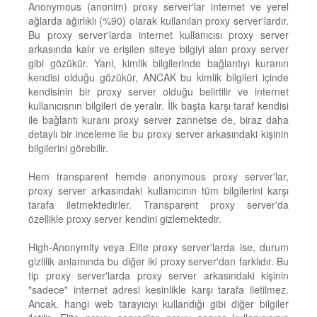
Anonymous (anonim) proxy server'lar internet ve yerel
ağlarda ağırlıklı (%90) olarak kullanılan proxy server'lardır.
Bu proxy server'larda internet kullanıcısı proxy server
arkasında kalır ve erişilen siteye bilgiyi alan proxy server
gibi gözükür. Yani, kimlik bilgilerinde bağlantıyı kuranın
kendisi olduğu gözükür, ANCAK bu kimlik bilgileri içinde
kendisinin bir proxy server olduğu belirtilir ve internet
kullanıcısnın bilgileri de yeralır. İlk başta karşı taraf kendisi
ile bağlantı kuranı proxy server zannetse de, biraz daha
detaylı bir inceleme ile bu proxy server arkasındaki kişinin
bilgilerini görebilir.
Hem transparent hemde anonymous proxy server'lar,
proxy server arkasındaki kullanıcının tüm bilgilerini karşı
tarafa iletmektedirler. Transparent proxy server'da
özellikle proxy server kendini gizlemektedir.
High-Anonymity veya Elite proxy server'larda ise, durum
gizlilik anlamında bu diğer iki proxy server'dan farklıdır. Bu
tip proxy server'larda proxy server arkasındaki kişinin
"sadece" internet adresi kesinlikle karşı tarafa iletilmez.
Ancak. hangi web tarayıcıyı kullandığı gibi diğer bilgiler