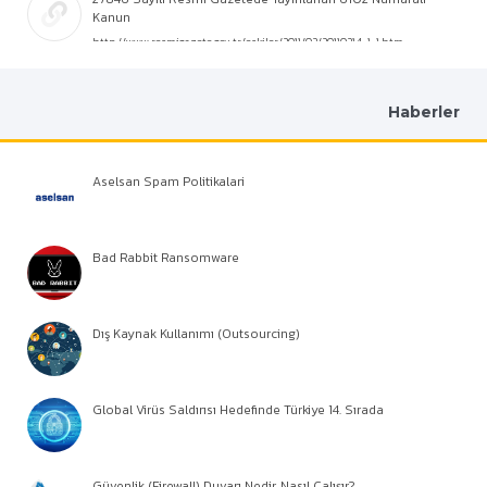
Kanun
http://www.resmigazete.gov.tr/eskiler/2011/02/20110214-1-1.htm
Haberler
Aselsan Spam Politikalari
Bad Rabbit Ransomware
Dış Kaynak Kullanımı (Outsourcing)
Global Virüs Saldırısı Hedefinde Türkiye 14. Sırada
Güvenlik (Firewall) Duvarı Nedir, Nasıl Çalışır?