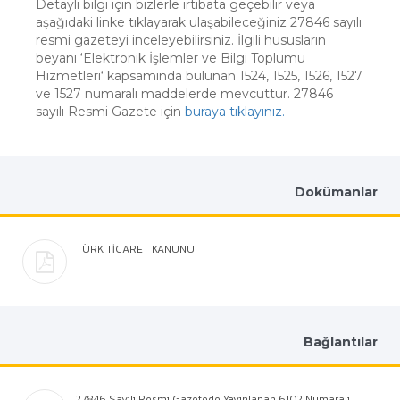
Detaylı bilgi için bizlerle irtibata geçebilir veya
aşağıdaki linke tıklayarak ulaşabileceğiniz 27846 sayılı
resmi gazeteyi inceleyebilirsiniz. İlgili hususların
beyanı ‘Elektronik İşlemler ve Bilgi Toplumu
Hizmetleri‘ kapsamında bulunan 1524, 1525, 1526, 1527
ve 1527 numaralı maddelerde mevcuttur. 27846
sayılı Resmi Gazete için
buraya tıklayınız.
Dokümanlar
TÜRK TİCARET KANUNU
Bağlantılar
27846 Sayılı Resmi Gazetede Yayınlanan 6102 Numaralı